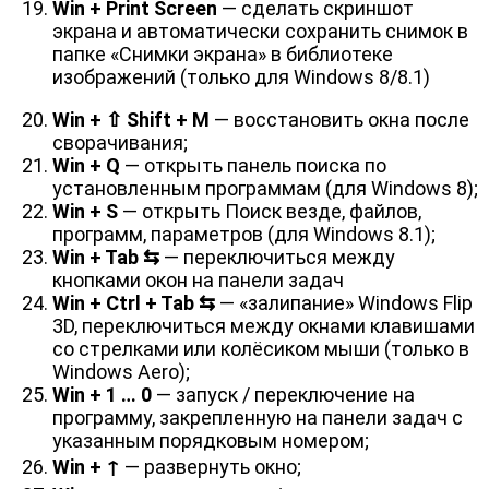
Win + Print Screen
— сделать скриншот
экрана и автоматически сохранить снимок в
папке «Снимки экрана» в библиотеке
изображений (только для Windows 8/8.1)
Win + ⇧ Shift + M
— восстановить окна после
сворачивания;
Win + Q
— открыть панель поиска по
установленным программам (для Windows 8);
Win + S
— открыть Поиск везде, файлов,
программ, параметров (для Windows 8.1);
Win + Tab ⇆
— переключиться между
кнопками окон на панели задач
Win + Ctrl + Tab ⇆
— «залипание» Windows Flip
3D, переключиться между окнами клавишами
со стрелками или колёсиком мыши (только в
Windows Aero);
Win + 1 … 0
— запуск / переключение на
программу, закрепленную на панели задач с
указанным порядковым номером;
Win + ↑
— развернуть окно;