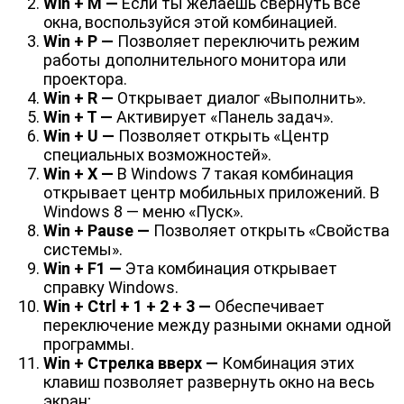
Win + M —
Если ты желаешь свернуть все
окна, воспользуйся этой комбинацией.
Win + P —
Позволяет переключить режим
работы дополнительного монитора или
проектора.
Win + R —
Открывает диалог «Выполнить».
Win + T —
Активирует «Панель задач».
Win + U —
Позволяет открыть «Центр
специальных возможностей».
Win + X —
В Windows 7 такая комбинация
открывает центр мобильных приложений. В
Windows 8 — меню «Пуск».
Win + Pause —
Позволяет открыть «Свойства
системы».
Win + F1 —
Эта комбинация открывает
справку Windows.
Win + Ctrl + 1 + 2 + 3 —
Обеспечивает
переключение между разными окнами одной
программы.
Win + Стрелка вверх —
Комбинация этих
клавиш позволяет развернуть окно на весь
экран;